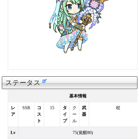
ステータス
基本情報
レ
SSR
コ
15
タ
ク
武
杖
ア
ス
イ
ー
器
ト
プ
ル
Lv
75(覚醒80)