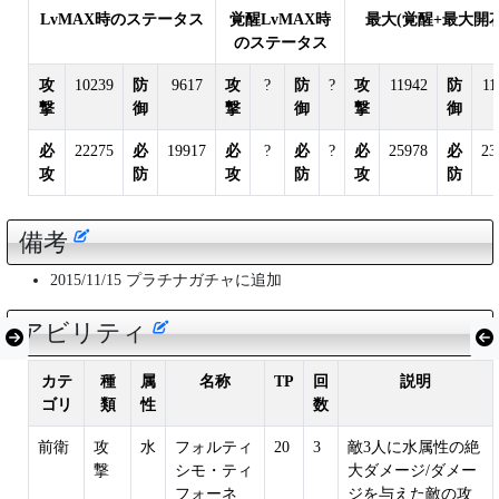
LvMAX時のステータス
覚醒LvMAX時
最大(覚醒+最大開花
のステータス
攻
10239
防
9617
攻
?
防
?
攻
11942
防
11
撃
御
撃
御
撃
御
必
22275
必
19917
必
?
必
?
必
25978
必
23
攻
防
攻
防
攻
防
備考
2015/11/15 プラチナガチャに追加
アビリティ
カテ
種
属
名称
TP
回
説明
ゴリ
類
性
数
前衛
攻
水
フォルティ
20
3
敵3人に水属性の絶
撃
シモ・ティ
大ダメージ/ダメー
フォーネ
ジを与えた敵の攻