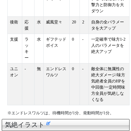
撃力と防御力を大
ダウン
後衛
応
水
威風堂々
20
2
自身の全パラメー
援
タを大アップ
支援
ラ
水
ギフテッド
0
-
一定確率で味方1-2
ッ
ボイス
人のパラメータを
キ
絶大アップ
ー
ユニ
-
無
エンドレス
0
-
敵全体に無属性の
オン
ワルツ
絶大ダメージ/味方
気絶者全員のHPを
中回復/一定時間味
方全員が気絶しな
くなる
※エンドレスワルツは、待機時間が1分、発動時間が1分。
気絶イラスト