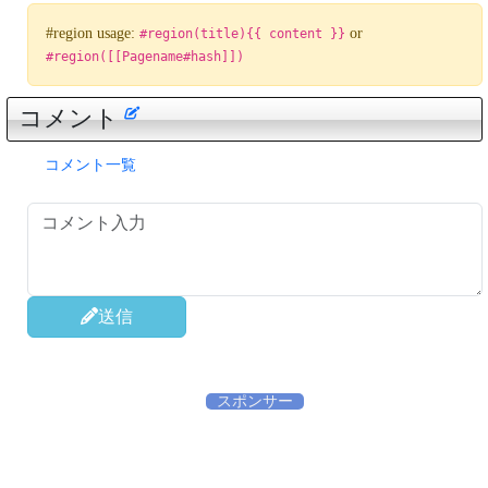
#region usage:
or
#region(title){{ content }}
#region([[Pagename#hash]])
コメント
コメント一覧
送信
スポンサー