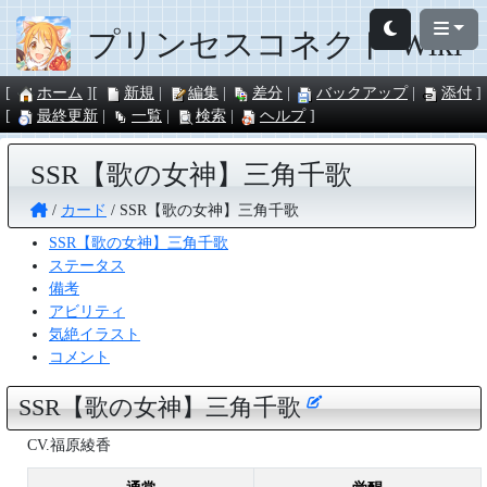
プリンセスコネクト Wiki
ホーム
新規
編集
差分
バックアップ
添付
最終更新
一覧
検索
ヘルプ
SSR【歌の女神】三角千歌
カード
SSR【歌の女神】三角千歌
SSR【歌の女神】三角千歌
ステータス
備考
アビリティ
気絶イラスト
コメント
SSR【歌の女神】三角千歌
CV.福原綾香